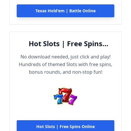
Texas Hold'em | Battle Online
Hot Slots | Free Spins
Online
No download needed, just click and play!
Hundreds of themed Slots with free spins,
bonus rounds, and non-stop fun!
Hot Slots | Free Spins Online