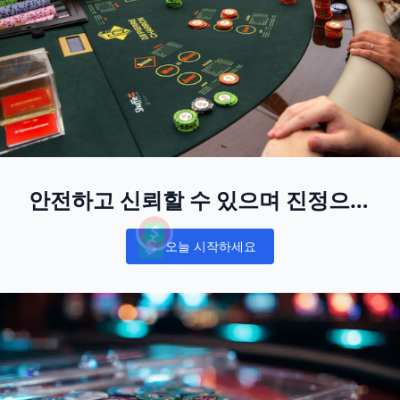
안전하고 신뢰할 수 있으며 진정으로
재미있는 경험
오늘 시작하세요
Notifications