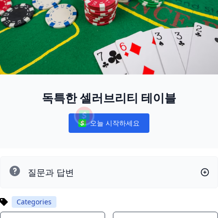
독특한 셀러브리티 테이블
오늘 시작하세요
Notifications
질문과 답변
Categories