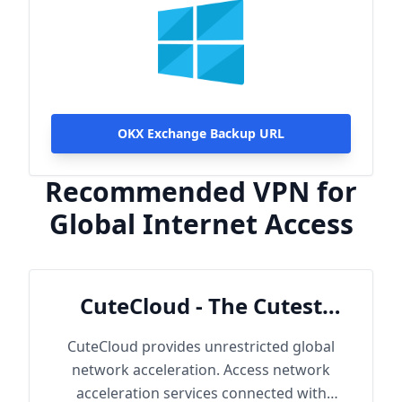
OKX Exchange Backup URL
Recommended VPN for
Global Internet Access
CuteCloud - The Cutest
Cloud
CuteCloud provides unrestricted global
network acceleration. Access network
acceleration services connected with