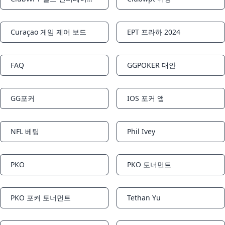
Notifications
Notifications
Curaçao 게임 제어 보드
EPT 프라하 2024
Notifications
Notifications
FAQ
GGPOKER 대안
Notifications
Notifications
GG포커
IOS 포커 앱
Notifications
Notifications
NFL 베팅
Phil Ivey
Notifications
Notifications
PKO
PKO 토너먼트
Notifications
Notifications
PKO 포커 토너먼트
Tethan Yu
Notifications
Notifications