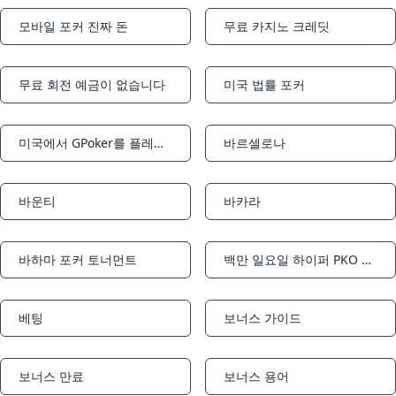
모바일 포커 진짜 돈
무료 카지노 크레딧
Notifications
Notifications
무료 회전 예금이 없습니다
미국 법률 포커
Notifications
Notifications
미국에서 GPoker를 플레이하세요
바르셀로나
Notifications
Notifications
바운티
바카라
Notifications
Notifications
바하마 포커 토너먼트
백만 일요일 하이퍼 PKO 대결
Notifications
Notifications
베팅
보너스 가이드
Notifications
Notifications
보너스 만료
보너스 용어
Notifications
Notifications