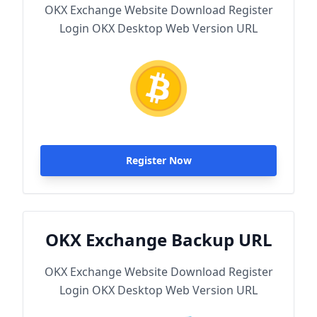
OKX Exchange Website Download Register
Login OKX Desktop Web Version URL
Register Now
OKX Exchange Backup URL
OKX Exchange Website Download Register
Login OKX Desktop Web Version URL