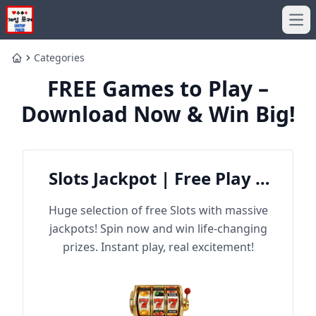
Ope
Categories
Home
FREE Games to Play –
Download Now & Win Big!
Slots Jackpot | Free Play &
Win Big
Huge selection of free Slots with massive
jackpots! Spin now and win life-changing
prizes. Instant play, real excitement!