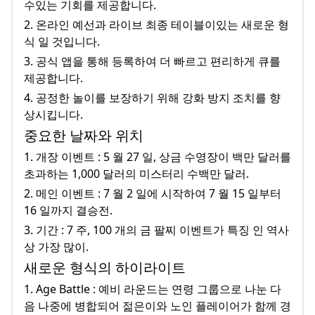
수있는 기회를 제공합니다.
2. 온라인 예선과 라이브 최종 테이블이있는 새로운 형
식 일 것입니다.
3. 공식 앱을 통해 등록하여 더 빠르고 편리하게 큐를
제공합니다.
4. 공정한 놀이를 보장하기 위해 강화 방지 조치를 향
상시킵니다.
중요한 날짜와 위치
1. 개장 이벤트 : 5 월 27 일, 상금 수영장이 백만 달러를
초과하는 1,000 달러의 미스터리 수백만 달러.
2. 메인 이벤트 : 7 월 2 일에 시작하여 7 월 15 일부터
16 일까지 결승전.
3. 기간 : 7 주, 100 개의 금 팔찌 이벤트가 특징 인 역사
상 가장 많이.
새로운 형식의 하이라이트
1. Age Battle : 예비 라운드는 연령 그룹으로 나눈 다
음 나중에 병합되어 젊은이와 노인 플레이어가 함께 경