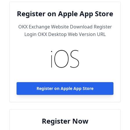
Register on Apple App Store
OKX Exchange Website Download Register
Login OKX Desktop Web Version URL
Register on Apple App Store
Register Now