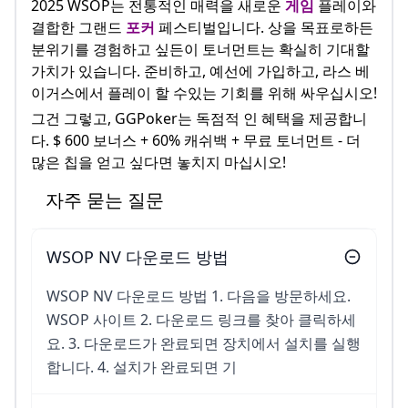
2025 WSOP는 전통적인 매력을 새로운
게임
플레이와
결합한 그랜드
포커
페스티벌입니다. 상을 목표로하든
분위기를 경험하고 싶든이 토너먼트는 확실히 기대할
가치가 있습니다. 준비하고, 예선에 가입하고, 라스 베
이거스에서 플레이 할 수있는 기회를 위해 싸우십시오!
그건 그렇고, GGPoker는 독점적 인 혜택을 제공합니
다. $ 600 보너스 + 60% 캐쉬백 + 무료 토너먼트 - 더
많은 칩을 얻고 싶다면 놓치지 마십시오!
자주 묻는 질문
WSOP NV 다운로드 방법
WSOP NV 다운로드 방법 1. 다음을 방문하세요.
WSOP 사이트 2. 다운로드 링크를 찾아 클릭하세
요. 3. 다운로드가 완료되면 장치에서 설치를 실행
합니다. 4. 설치가 완료되면 기