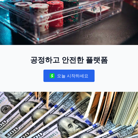
공정하고 안전한 플랫폼
오늘 시작하세요
Notifications