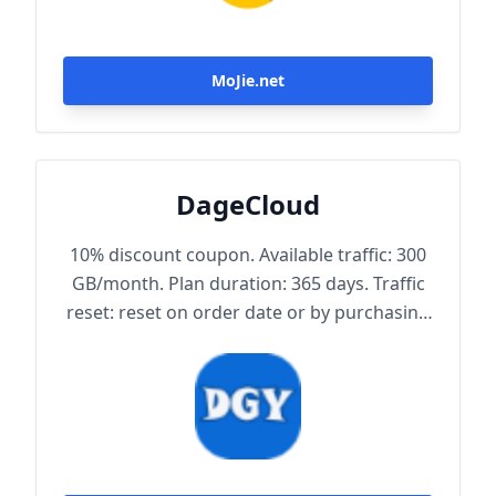
MoJie.net
DageCloud
10% discount coupon. Available traffic: 300
GB/month. Plan duration: 365 days. Traffic
reset: reset on order date or by purchasing
traffic package. Maximum achievable
bandwidth: 1000 Mbps. Node protocol:
Trojan.