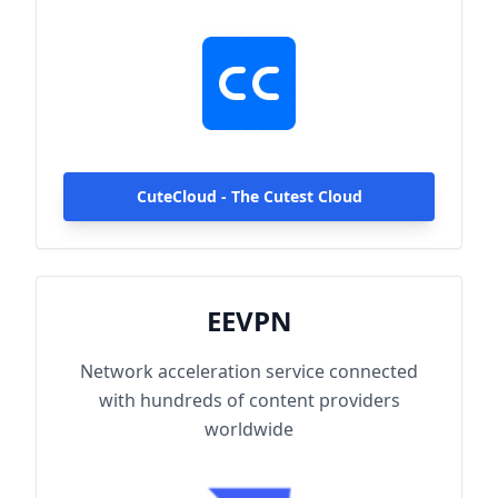
hundreds of content providers worldwide.
With up to 2000Mbps single-line access
capacity and 1000+ high-speed servers
globally, enjoy fast and stable connections
anytime, anywhere.
CuteCloud - The Cutest Cloud
EEVPN
Network acceleration service connected
with hundreds of content providers
worldwide