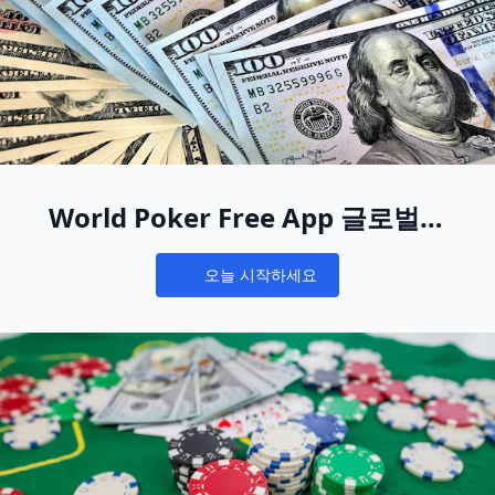
World Poker Free App 글로벌을
당신의 새로운 온라인 포커 홈으로
오늘 시작하세요
만드세요
Notifications