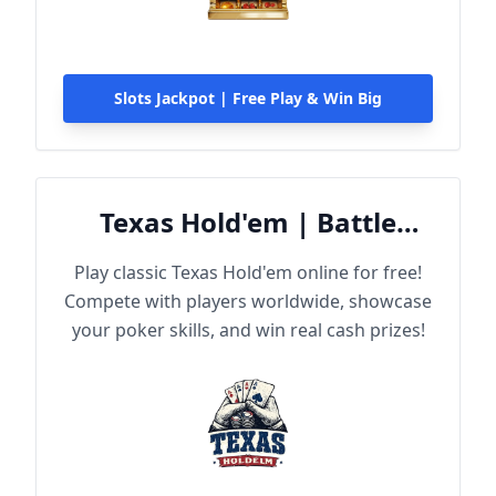
Slots Jackpot | Free Play & Win Big
Texas Hold'em | Battle
Online
Play classic Texas Hold'em online for free!
Compete with players worldwide, showcase
your poker skills, and win real cash prizes!