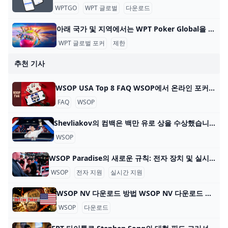
WPTGO
WPT 글로벌
다운로드
아래 국가 및 지역에서는 WPT Poker Global을 다운로드하고 플레이할 수 없습니다. WPT Global Poker는 100개 이상의 국가에서 플레이어가 접속할 수 있지만 현지 규정에 따른 특정 제한 사항이 있습니다. 아래 국가 및 지역에서 WPT Poker Global을 다운
WPT 글로벌 포커
제한
추천 기사
WSOP USA Top 8 FAQ WSOP에서 온라인 포커를 어떻게 플레이합니까? WSOP.com을 통해 미국에서 온라인 포커를 플레이 할 수 있습니다.이 사이트는 네바다, 뉴저지, 미시간 및
FAQ
WSOP
Shevliakov의 컴백은 백만 유로 상을 수상했습니다! 아마추어는 EPT Monte Carlo의 모든 사람들에게 어떻게 충격을 받았습니까? Shevliakov 승리 2025 EPT Monte Carlo Main 이벤트, 논쟁 속에서 힘을 보여줍니다. 안녕하세요 여러분, 2025 년 EPT Monte Carlo 메인 이벤트의 흥미로운 이야기입니다. 아마추어로서 37 세의 IT 전문가 인
WSOP
WSOP Paradise의 새로운 규칙: 전자 장치 및 실시간 지원 WSOP 파라다이스 시리즈가 새로운 규칙으로 시작됩니다 WSOP(World Series of Poker) 파라다이스 시리즈가 며칠 앞으로 다가왔습니다. 참석하는 플레이어는 테이블에서의 전자 장치 사용에 영
WSOP
전자 지원
실시간 지원
WSOP NV 다운로드 방법 WSOP NV 다운로드 방법 1. 다음을 방문하세요. WSOP 사이트 2. 다운로드 링크를 찾아 클릭하세요. 3. 다운로드가 완료되면 장치에서 설치를 실행합니다. 4. 설치가 완료되면 기
WSOP
다운로드