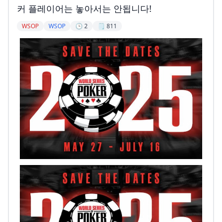
커 플레이어는 놓아서는 안됩니다!
WSOP
WSOP
🕒 2
🗒️ 811