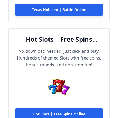
Texas Hold'em | Battle Online
Hot Slots | Free Spins
Online
No download needed, just click and play!
Hundreds of themed Slots with free spins,
bonus rounds, and non-stop fun!
Hot Slots | Free Spins Online