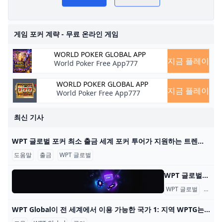
모바일 성인게임
게임 포커 계략 - 무료 온라인 게임
WORLD POKER GLOBAL APP
지금 플레이
World Poker Free App777
WORLD POKER GLOBAL APP
지금 플레이
World Poker Free App777
최신 기사
WPT 글로벌 포커 최소 출금 세계 포커 투어가 지원하는 트렌디한 포커 플랫폼 WPT 글로벌의 혜택을 알아보세요. 원활한 게임 플레이를 위한 간편한 입출금 프로세스에 대해 배워보세요. 2022년에
도움말
출금
WPT 글로벌
WPT 글로벌 - 자주 묻는 질문: 온라인 포커 WPT 글로벌 - 자주 묻는 질문: 온라인 포커 내 계정 어떻게 게임을 시작하나요? WPT 글로벌에서 게임을 하려면, 기기에 앱을 다운로드하고 설치하세요. 이 단계를 완료한 후
WPT 글로벌
자주 
WPT Global이 전 세계에서 이용 가능한 국가 1: 지역 WPTG는 다음 지역을 지원합니다: 대한민국 🇰🇷 일본 🇯🇵 베트남 🇻🇳 멕시코 🇲🇽 말레이시아 🇲🇾 인도네시아 🇮🇩 WPTG는 이러한 지역에 오프라인 부서