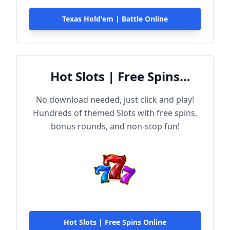
Texas Hold'em | Battle Online
Hot Slots | Free Spins
Online
No download needed, just click and play!
Hundreds of themed Slots with free spins,
bonus rounds, and non-stop fun!
Hot Slots | Free Spins Online