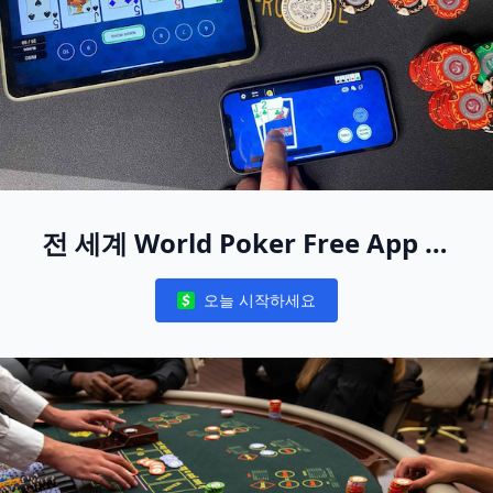
전 세계 World Poker Free App 라
이브 이벤트에 참가할 기회를 잡으세
오늘 시작하세요
요
Notifications