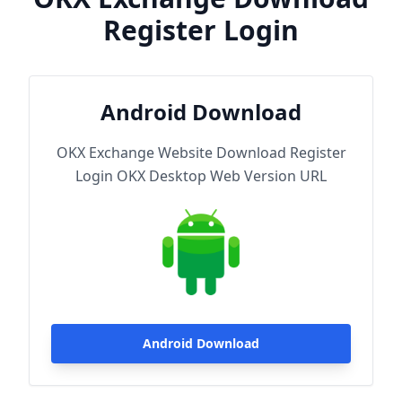
Register Login
Android Download
OKX Exchange Website Download Register
Login OKX Desktop Web Version URL
Android Download