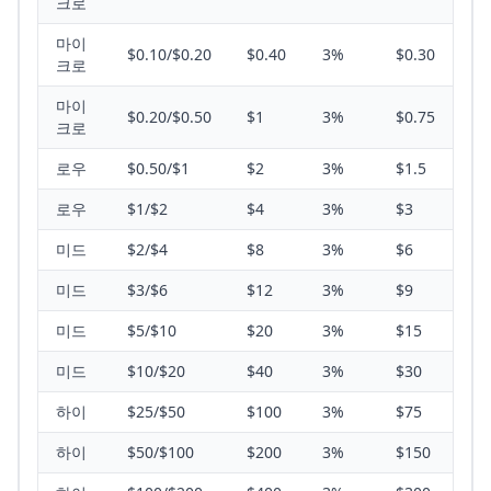
크로
마이
$0.10/$0.20
$0.40
3%
$0.30
크로
마이
$0.20/$0.50
$1
3%
$0.75
크로
로우
$0.50/$1
$2
3%
$1.5
로우
$1/$2
$4
3%
$3
미드
$2/$4
$8
3%
$6
미드
$3/$6
$12
3%
$9
미드
$5/$10
$20
3%
$15
미드
$10/$20
$40
3%
$30
하이
$25/$50
$100
3%
$75
하이
$50/$100
$200
3%
$150