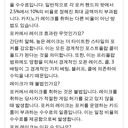
율 수수료입니다. 일반적으로 각 포커 핸드의 팟에서
2.5%에서 10%의 비율로 정해진 최대 금액까지 부과됩
니다. 카지노가 레이크를 취하는 다른 비율이 아닌 방
법도 있습니다.
포커에서 레이크 효과란 무엇인가요?
간단히 말해, 높은 레이크는 더 타이트한 스타일의 포
커를 강요합니다. 이는 모든 경계적인 포스트플랍 콜이
폴드가 된다는 것을 의미합니다. 또한, 이는 프리플랍
범위에도 영향을 미쳐서 경계적인 오픈 레이즈, 콜, 3
배팅이 그 경계적인 가치 베팅, 블러프, 콜에 의존하여
수익을 내기 때문입니다.
레이크가 왜 불법인가요?
포커에서 레이크를 취하는 것은 불법입니다. 레이크를
취하는 당사자가 적절한 게임 허가를 갖고 있지 않을
때 발생합니다. 포커의 레이크는 포커를 운영하는 카드
룸이 부과하는 수수료의 일종입니다. 이는 일정 비율의
수수료를 제공함으로써 발생합니다.
포커 레이크는 이길 수 있나요?