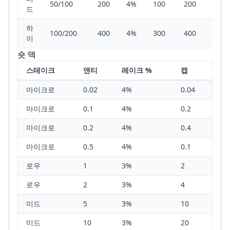
50/100
200
4%
100
200
드
하
100/200
400
4%
300
400
이
숏 덱
스테이크
앤티
레이크 %
캡
마이크로
0.02
4%
0.04
마이크로
0.1
4%
0.2
마이크로
0.2
4%
0.4
마이크로
0.5
4%
0.1
로우
1
3%
2
로우
2
3%
4
미드
5
3%
10
미드
10
3%
20