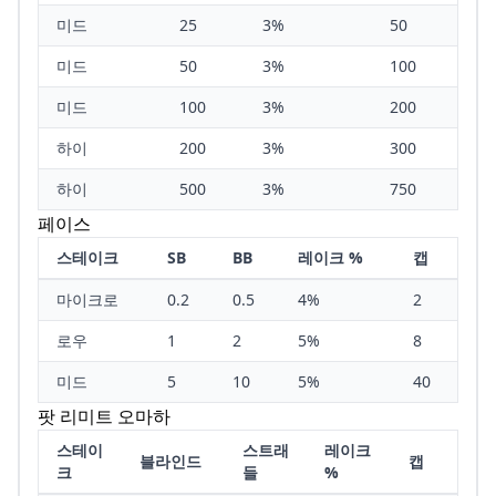
미드
25
3%
50
미드
50
3%
100
미드
100
3%
200
하이
200
3%
300
하이
500
3%
750
페이스
스테이크
SB
BB
레이크 %
캡
마이크로
0.2
0.5
4%
2
로우
1
2
5%
8
미드
5
10
5%
40
팟 리미트 오마하
스테이
스트래
레이크
블라인드
캡
크
들
%