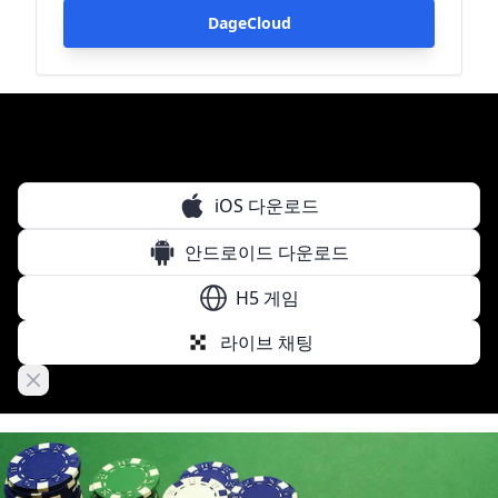
DageCloud
iOS 다운로드
안드로이드 다운로드
H5 게임
라이브 채팅
Close banner