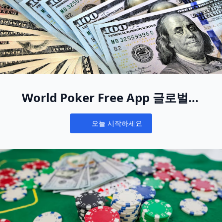
World Poker Free App 글로벌을
당신의 새로운 온라인 포커 홈으로
오늘 시작하세요
만드세요
Notifications