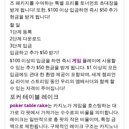
즈 패키지를 수여하는 특별 프리롤 토너먼트 초대장을
받게 됩니다! 또한, $100 이상 입금하면 즉시 $50 추가
현금을 받게 됩니다!
할 일
1단계 등록
2단계 다운로드
3단계 입금
입금하고 추가 $50 받기!
$100 이상의 입금을 하면 즉시
게임
플레이에 사용할
수 있는 추가 $50 현금을 받게 됩니다. $1 이상의 모든
입금에도 관대 한 환영 제공이 포함되며, 세계 챔피언
십 라이브 스트리밍 동안 우리의 앰배서더와 함께 할
수 있는 자격이 주어집니다!
포커 테이블 레이크
poker table rake
는 카지노가 게임을 호스팅하는 대
가로 각 팟에서 가져가는 수수료의 비율을 의미합니다.
레이크는 일반적으로 총 팟의 작은 비율이며, 특정 금
액으로 제한됩니다. 구체적인 레이크 구조는 카지노나