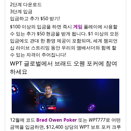
2단계 다운로드
3단계 입금
입금하고 추가 $50 받기!
$100 이상의 입금을 하면 즉시
게임
플레이에 사용할
수 있는 추가 $50 현금을 받게 됩니다. $1 이상의 모든
입금에도 관대 한 환영 제공이 포함되며, 세계 챔피언
십 라이브 스트리밍 동안 우리의 앰배서더와 함께 할
수 있는 자격이 주어집니다!
WPT 글로벌에서 브래드 오웬 포커에 참여
하세요
12월에 코드
Brad Owen Poker
또는
WPT777
로 어떤
금액을 입금하면, $12,400 상당의 WPT 보트 포커 크루