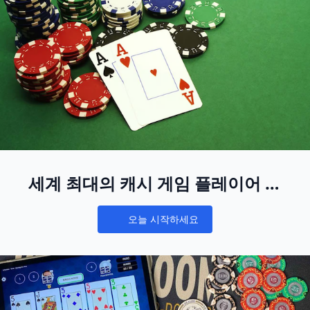
세계 최대의 캐시 게임 플레이어 레
크리에이션 풀에 참여하세요
오늘 시작하세요
Notifications