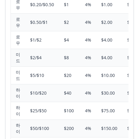
로
$0.20/$0.50
$1
4%
$1.00
$2.00
우
로
$0.50/$1
$2
4%
$2.00
$4.00
우
로
$1/$2
$4
4%
$4.00
$8.00
우
미
$2/$4
$8
4%
$4.00
$8.00
드
미
$5/$10
$20
4%
$10.00
$20.0
드
하
$10/$20
$40
4%
$30.00
$40.0
이
하
$25/$50
$100
4%
$75.00
$100.
이
하
$50/$100
$200
4%
$150.00
$200.
이