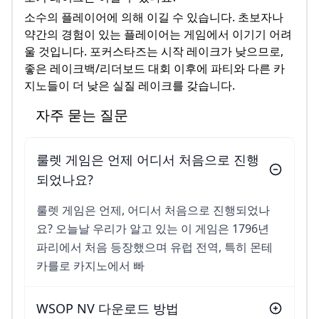
소수의 플레이어에 의해 이길 수 있습니다. 초보자나
약간의 경험이 있는 플레이어는 게임에서 이기기 어려
울 것입니다. 포커스타즈는 시작 레이크가 낮으므로,
좋은 레이크백/리더보드 대회 이후에 파티와 다른 카
지노들이 더 낮은 실질 레이크를 갖습니다.
자주 묻는 질문
룰렛 게임은 언제 어디서 처음으로 진행
되었나요?
룰렛 게임은 언제, 어디서 처음으로 진행되었나
요? 오늘날 우리가 알고 있는 이 게임은 1796년
파리에서 처음 등장했으며 유럽 전역, 특히 몬테
카를로 카지노에서 빠
WSOP NV 다운로드 방법