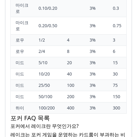
마이크
0.10/0.20
3%
0.3
로
마이크
0.20/0.50
3%
0.75
로
로우
1/2
4
3%
3
로우
2/4
8
3%
6
미드
5/10
20
3%
15
미드
10/20
40
3%
30
미드
25/50
100
3%
75
미드
50/100
200
3%
150
하이
100/200
400
3%
300
포커 FAQ 목록
포커에서 레이크란 무엇인가요?
레이크는 포커 게임을 운영하는 카드룸이 부과하는 비