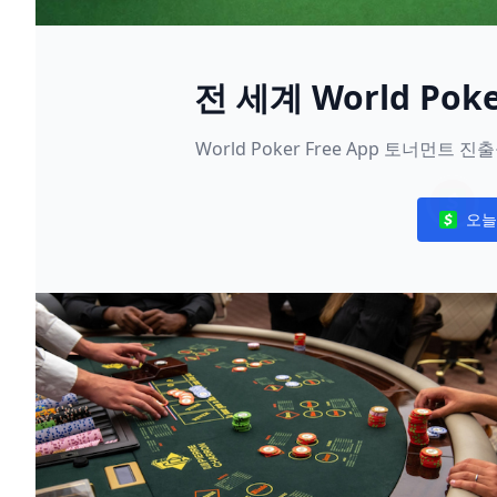
전 세계 World Pok
벤트에 참가할
World Poker Free App 토너먼
오늘
Notifica