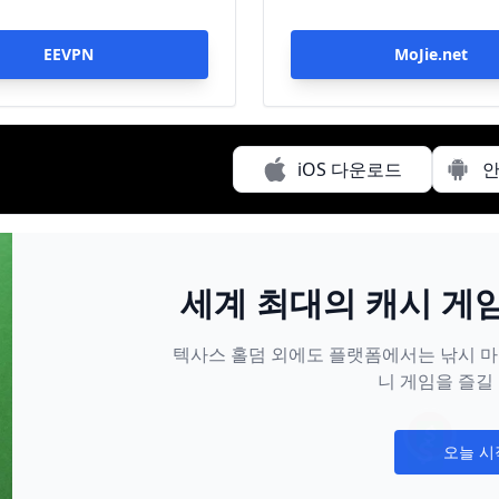
EEVPN
MoJie.net
iOS 다운로드
안
세계 최대의 캐시 게
이션 풀에
텍사스 홀덤 외에도 플랫폼에서는 낚시 마스
니 게임을 즐길
오늘 
Notificatio