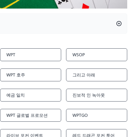
WPT
WSOP
Notifications
Notifications
WPT 호주
그리고 아래
Notifications
Notifications
예금 일치
진보적 인 녹아웃
Notifications
Notifications
WPT 글로벌 프로모션
WPTGO
Notifications
Notifications
라이브 포커 이벤트
레드 드래곤 포커 투어