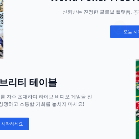
새로운 온라인 포
신뢰받는 진정한 글로벌 플랫폼, 공
오늘 
Notificatio
브리티 테이블
를 자주 초대하여 라이브 비디오 게임을 진
경쟁하고 소통할 기회를 놓치지 마세요!
 시작하세요
tions