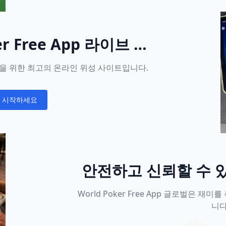
er Free App 라이브 이
 기회를 잡으세요
트 진출을 위한 최고의 온라인 위성 사이트입니다.
 시작하세요
tions
안전하고 신뢰할 수 
있는
World Poker Free App 글로벌은 
니다