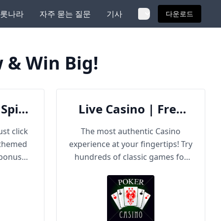
롯나라
자주 묻는 질문
기사
다운로드
 & Win Big!
 Spins
Live Casino | Free
Trial Play
st click
The most authentic Casino
 themed
experience at your fingertips! Try
 bonus
hundreds of classic games for
 fun!
free, feel the thrill, win real
rewards!