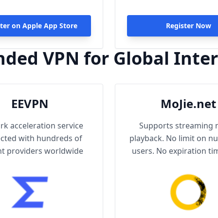
ter on Apple App Store
Register Now
ed VPN for Global Inter
EEVPN
MoJie.net
k acceleration service
Supports streaming 
cted with hundreds of
playback. No limit on n
t providers worldwide
users. No expiration tim
No network speed li