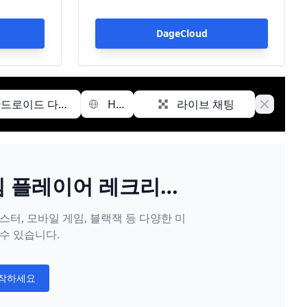
DageCloud
드로이드 다운
H5
라이브 채팅
Close ba
로드
게
임
임 플레이어 레크리에
 참여하세요
터, 모바일 게임, 블랙잭 등 다양한 미
 수 있습니다.
시작하세요
ns