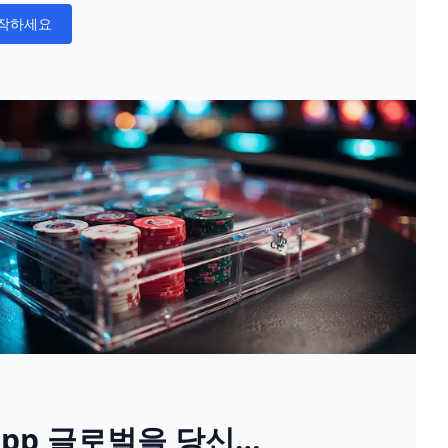
시작하세요
ns
e App 글로벌을 당신의