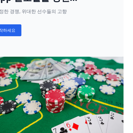
커 홈으로 만드세요
정한 경쟁, 위대한 선수들의 고향
시작하세요
ns